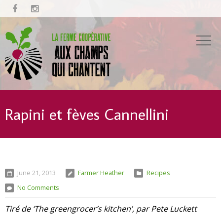


Rapini et fèves Cannellini
June 21, 2013
Farmer Heather
Recipes
No Comments
Tiré de ‘The greengrocer’s kitchen’, par Pete Luckett