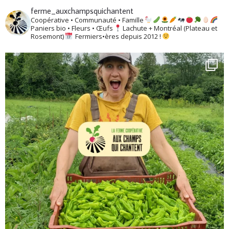
ferme_auxchampsquichantent
Coopérative • Communauté • Famille
Paniers bio • Fleurs • Œufs
Lachute + Montréal (Plateau et
Rosemont)
Fermiers•ères depuis 2012 !