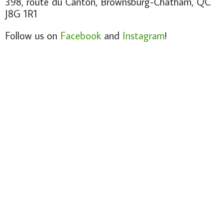
398, route du Canton, Brownsburg-Chatham, QC
J8G 1R1
Follow us on
Facebook
and
Instagram
!