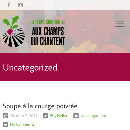


Uncategorized
Soupe à la courge poivrée
October 6, 2014
Eby Heller
Uncategorized
No Comments